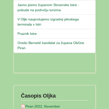
Javno pismo županom Slovenske Istre -
pobude na področju turizma
V Oljki nasprotujemo izgradnji plinskega
terminala v Istri
Praznik Istre
Onelio Bernetič kandidat za župana Občine
Piran
Časopis Oljka
Piran 2022, November