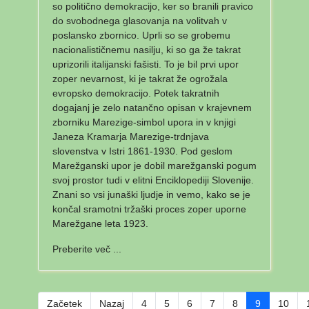
so politično demokracijo, ker so branili pravico
do svobodnega glasovanja na volitvah v
poslansko zbornico. Uprli so se grobemu
nacionalističnemu nasilju, ki so ga že takrat
uprizorili italijanski fašisti. To je bil prvi upor
zoper nevarnost, ki je takrat že ogrožala
evropsko demokracijo. Potek takratnih
dogajanj je zelo natančno opisan v krajevnem
zborniku Marezige-simbol upora in v knjigi
Janeza Kramarja Marezige-trdnjava
slovenstva v Istri 1861-1930. Pod geslom
Marežganski upor je dobil marežganski pogum
svoj prostor tudi v elitni Enciklopediji Slovenije.
Znani so vsi junaški ljudje in vemo, kako se je
končal sramotni tržaški proces zoper uporne
Marežgane leta 1923.
Preberite več ...
Začetek
Nazaj
4
5
6
7
8
9
10