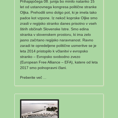
Prihajajočega 08. junija bo minilo natanko 15
let od ustanovnega kongresa politične stranke
Oljka. Prehodili smo dolgo pot, ki je imela tako
padce kot vzpone. Iz nekoč koprske Oljke smo
zrasli v regijsko stranko danes prisotno v vseh
štirih občinah Slovenske Istre. Smo edina
stranka v slovenskem prostoru, ki ima zelo
jasno začrtano regijsko naravnanost. Ravno
zaradi te opredeljene politične usmeritve se je
leta 2014 pristopilo k včlanitvi v evropsko
stranko – Evropsko svobodno zvezo
(European Free Alliance – EFA), katere od leta
2017 smo polnopravni člani.
Preberite več ...