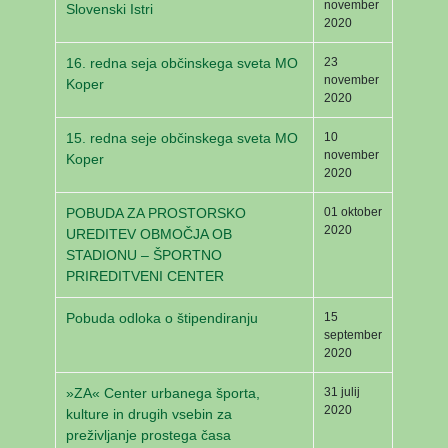
november
Slovenski Istri
2020
16. redna seja občinskega sveta MO
23
november
Koper
2020
15. redna seje občinskega sveta MO
10
november
Koper
2020
POBUDA ZA PROSTORSKO
01 oktober
2020
UREDITEV OBMOČJA OB
STADIONU – ŠPORTNO
PRIREDITVENI CENTER
Pobuda odloka o štipendiranju
15
september
2020
»ZA« Center urbanega športa,
31 julij
2020
kulture in drugih vsebin za
preživljanje prostega časa