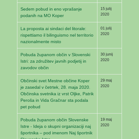
Sedem pobud in eno vprašanje
15 julij
2020
podanih na MO Koper
La proposta ai sindaci del litorale:
01 julij
2020
rispettiamo il bilinguismo nel territorio
nazionalmente misto
Pobuda županom občin v Slovenski
30 junij
2020
Istri: za združitev javnih podjetij in
zavodov občin
Občinski svet Mestne občine Koper
29 maj
2020
je zasedal v četrtek, 28. maja 2020.
Občinska svetnika iz vrst Oljke, Patrik
Peroša in Vida Gračnar sta podala
pet pobud
Pobuda županom občin Slovenske
19 maj
2020
Istre - Ideja o skupni organizaciji naj
športnika – pod imenom Naj športnik