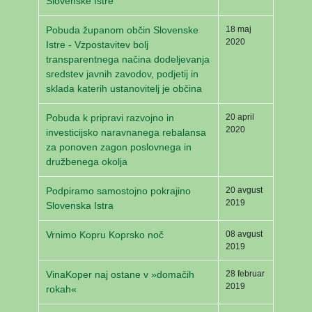
Slovenske Istre
Pobuda županom občin Slovenske
18 maj
2020
Istre - Vzpostavitev bolj
transparentnega načina dodeljevanja
sredstev javnih zavodov, podjetij in
sklada katerih ustanovitelj je občina
Pobuda k pripravi razvojno in
20 april
2020
investicijsko naravnanega rebalansa
za ponoven zagon poslovnega in
družbenega okolja
Podpiramo samostojno pokrajino
20 avgust
2019
Slovenska Istra
Vrnimo Kopru Koprsko noč
08 avgust
2019
VinaKoper naj ostane v »domačih
28 februar
2019
rokah«