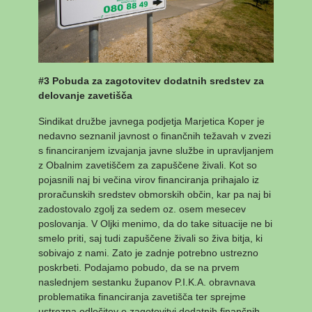
#3 Pobuda za zagotovitev dodatnih sredstev za
delovanje zavetišča
Sindikat družbe javnega podjetja Marjetica Koper je
nedavno seznanil javnost o finančnih težavah v zvezi
s financiranjem izvajanja javne službe in upravljanjem
z Obalnim zavetiščem za zapuščene živali. Kot so
pojasnili naj bi večina virov financiranja prihajalo iz
proračunskih sredstev obmorskih občin, kar pa naj bi
zadostovalo zgolj za sedem oz. osem mesecev
poslovanja. V Oljki menimo, da do take situacije ne bi
smelo priti, saj tudi zapuščene živali so živa bitja, ki
sobivajo z nami. Zato je zadnje potrebno ustrezno
poskrbeti. Podajamo pobudo, da se na prvem
naslednjem sestanku županov P.I.K.A. obravnava
problematika financiranja zavetišča ter sprejme
ustrezna odločitev o zagotovitvi dodatnih finančnih