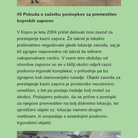
#5 Pobuda o začetku postopkov za premestitev
koprskih zaporov
V Kopru je leta 2004 pričel delovati novi zavod za
prestajanje kazni zapora. Že takrat je lokalno
prebivalstvo negodovalo glede lokacije zavoda, saj je
bil zgrajen neposredno ob takrat še edinem
nakupovalnem centru. V vsem tem obdobju od
otvoritve zaporov so se v bližji okolici odprli razni
poslovno-trgovski kompleksi; v prihodnje pa bo
zgrajeno tudi stanovanjsko naselje. Objekt zavoda za
prestajanje kazni zapora je prostorsko neustrezno
umeščen, z leti pa postaja čedalje bolj moteč za
okolico. Podajamo pobudo, da se prične s postopki
za njegovo premestitev na bolj diskretno lokacijo, ter
sproščeni objekt oz. lokacijo nameni drugim
vsebinam, ki sovpadajo s sosednjimi poslovno-
trgovskimi objekti.