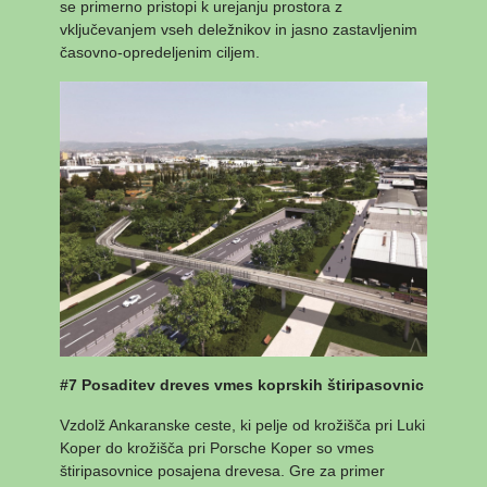
se primerno pristopi k urejanju prostora z
vključevanjem vseh deležnikov in jasno zastavljenim
časovno-opredeljenim ciljem.
#7 Posaditev dreves vmes koprskih štiripasovnic
Vzdolž Ankaranske ceste, ki pelje od krožišča pri Luki
Koper do krožišča pri Porsche Koper so vmes
štiripasovnice posajena drevesa. Gre za primer