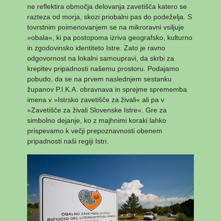
ne reflektira območja delovanja zavetišča katero se
razteza od morja, skozi priobalni pas do podeželja. S
tovrstnim poimenovanjem se na mikroravni vsiljuje
»obala«, ki pa postopoma izriva geografsko, kulturno
in zgodovinsko identiteto Istre. Zato je ravno
odgovornost na lokalni samoupravi, da skrbi za
krepitev pripadnosti našemu prostoru. Podajamo
pobudo, da se na prvem naslednjem sestanku
županov P.I.K.A. obravnava in sprejme sprememba
imena v »Istrsko zavetišče za živali« ali pa v
»Zavetišče za živali Slovenske Istre«. Gre za
simbolno dejanje, ko z majhnimi koraki lahko
prispevamo k večji prepoznavnosti obenem
pripadnosti naši regiji Istri.