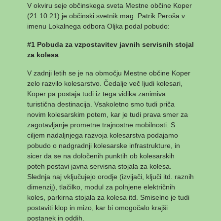
V okviru seje občinskega sveta Mestne občine Koper
(21.10.21) je občinski svetnik mag. Patrik Peroša v
imenu Lokalnega odbora Oljka podal pobudo:
#1 Pobuda za vzpostavitev javnih servisnih stojal
za kolesa
V zadnji letih se je na območju Mestne občine Koper
zelo razvilo kolesarstvo. Čedalje več ljudi kolesari,
Koper pa postaja tudi iz tega vidika zanimiva
turistična destinacija. Vsakoletno smo tudi priča
novim kolesarskim potem, kar je tudi prava smer za
zagotavljanje prometne trajnostne mobilnosti. S
ciljem nadaljnjega razvoja kolesarstva podajamo
pobudo o nadgradnji kolesarske infrastrukture, in
sicer da se na določenih punktih ob kolesarskih
poteh postavi javna servisna stojala za kolesa.
Slednja naj vključujejo orodje (izvijači, ključi itd. raznih
dimenzij), tlačilko, modul za polnjene električnih
koles, parkirna stojala za kolesa itd. Smiselno je tudi
postaviti klop in mizo, kar bi omogočalo krajši
postanek in oddih.