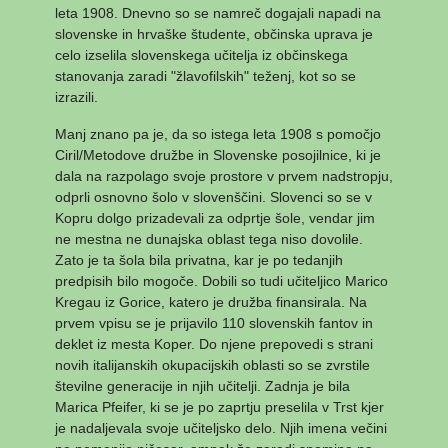
leta 1908. Dnevno so se namreč dogajali napadi na
slovenske in hrvaške študente, občinska uprava je
celo izselila slovenskega učitelja iz občinskega
stanovanja zaradi "žlavofilskih" teženj, kot so se
izrazili.
Manj znano pa je, da so istega leta 1908 s pomočjo
Ciril/Metodove družbe in Slovenske posojilnice, ki je
dala na razpolago svoje prostore v prvem nadstropju,
odprli osnovno šolo v slovenščini. Slovenci so se v
Kopru dolgo prizadevali za odprtje šole, vendar jim
ne mestna ne dunajska oblast tega niso dovolile.
Zato je ta šola bila privatna, kar je po tedanjih
predpisih bilo mogoče. Dobili so tudi učiteljico Marico
Kregau iz Gorice, katero je družba finansirala. Na
prvem vpisu se je prijavilo 110 slovenskih fantov in
deklet iz mesta Koper. Do njene prepovedi s strani
novih italijanskih okupacijskih oblasti so se zvrstile
številne generacije in njih učitelji. Zadnja je bila
Marica Pfeifer, ki se je po zaprtju preselila v Trst kjer
je nadaljevala svoje učiteljsko delo. Njih imena večini