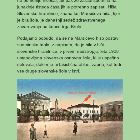
ne pomenijo ničesar, ampak že zaradi spomina na
junakinje tistega časa jih je potrebno zapisati. Hiša
Slovenske hranilnice, znana kot Marsičeva hiša, kjer
je bila šola, je današnji sedež zdravstvenega
zavarovanja na koncu trga Brolo.
Podajamo pobudo, da se na Marsičevo hišo postavi
spominska tabla, z napisom, da je bila v hiši
slovenske hranilnice, v prvem nadstropju, leta 1908
ustanovljena slovenska osnovna šola, ki je uspešno
delovala, dokler je ni fašistična oblast zaprla, kot tudi
vse druge slovenske šole v Istri.