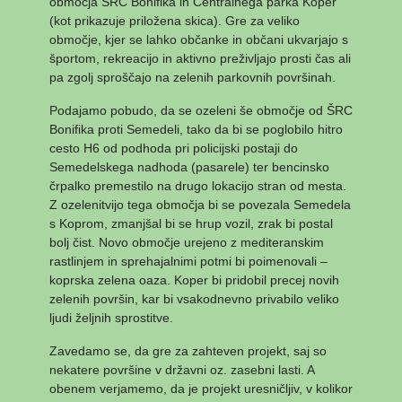
območja ŠRC Bonifika in Centralnega parka Koper
(kot prikazuje priložena skica). Gre za veliko
območje, kjer se lahko občanke in občani ukvarjajo s
športom, rekreacijo in aktivno preživljajo prosti čas ali
pa zgolj sproščajo na zelenih parkovnih površinah.
Podajamo pobudo, da se ozeleni še območje od ŠRC
Bonifika proti Semedeli, tako da bi se poglobilo hitro
cesto H6 od podhoda pri policijski postaji do
Semedelskega nadhoda (pasarele) ter bencinsko
črpalko premestilo na drugo lokacijo stran od mesta.
Z ozelenitvijo tega območja bi se povezala Semedela
s Koprom, zmanjšal bi se hrup vozil, zrak bi postal
bolj čist. Novo območje urejeno z mediteranskim
rastlinjem in sprehajalnimi potmi bi poimenovali –
koprska zelena oaza. Koper bi pridobil precej novih
zelenih površin, kar bi vsakodnevno privabilo veliko
ljudi željnih sprostitve.
Zavedamo se, da gre za zahteven projekt, saj so
nekatere površine v državni oz. zasebni lasti. A
obenem verjamemo, da je projekt uresničljiv, v kolikor