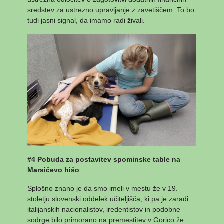
sredstev za ustrezno upravljanje z zavetiščem. To bo
tudi jasni signal, da imamo radi živali.
#4 Pobuda za postavitev spominske table na
Marsičevo hišo
Splošno znano je da smo imeli v mestu že v 19.
stoletju slovenski oddelek učiteljišča, ki pa je zaradi
italijanskih nacionalistov, iredentistov in podobne
sodrge bilo primorano na premestitev v Gorico že