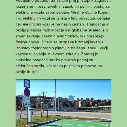
Podajamo pobudo, da se čim prej pristopi k zagotoviti
razširjene mreže javnih in zasebnih polnilni postaj za
električna vozila širom celotne Mestne občine Koper.
Trg električnih vozil se iz leta v leto povečuje, čedalje
več električnih vozil je na naših cestah. Trajnostna in
okolju prijazna mobilnost je del globalne strategije o
zmanjševanju osebnih avtomobilov, ki uporabljajo
fosilna goriva. S tem se prispeva k zmanjševanju
izpustov toplogrednih plinov, čistejšemu zraku, večji
kakovosti bivanja in javnem zdravju. Zatorej je
smiselno povečati mrežo polnilnih postaj za
električna vozila, kar lahko pozitivno prispeva na
okolje in ljudi.