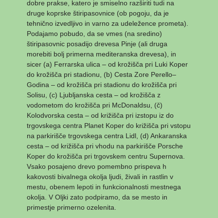
dobre prakse, katero je smiselno razširiti tudi na
druge koprske štiripasovnice (ob pogoju, da je
tehnično izvedljivo in varno za udeležence prometa).
Podajamo pobudo, da se vmes (na sredino)
štiripasovnic posadijo drevesa Pinje (ali druga
morebiti bolj primerna mediteranska drevesa), in
sicer (a) Ferrarska ulica – od krožišča pri Luki Koper
do krožišča pri stadionu, (b) Cesta Zore Perello–
Godina – od krožišča pri stadionu do krožišča pri
Solisu, (c) Ljubljanska cesta – od krožišča z
vodometom do krožišča pri McDonaldsu, (č)
Kolodvorska cesta – od križišča pri izstopu iz do
trgovskega centra Planet Koper do križišča pri vstopu
na parkirišče trgovskega centra Lidl, (d) Ankaranska
cesta – od križišča pri vhodu na parkirišče Porsche
Koper do krožišča pri trgovskem centru Supernova.
Vsako posajeno drevo pomembno prispeva h
kakovosti bivalnega okolja ljudi, živali in rastlin v
mestu, obenem lepoti in funkcionalnosti mestnega
okolja. V Oljki zato podpiramo, da se mesto in
primestje primerno ozelenita.