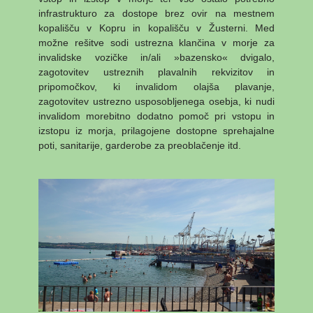
infrastrukturo za dostope brez ovir na mestnem
kopališču v Kopru in kopališču v Žusterni. Med
možne rešitve sodi ustrezna klančina v morje za
invalidske vozičke in/ali »bazensko« dvigalo,
zagotovitev ustreznih plavalnih rekvizitov in
pripomočkov, ki invalidom olajša plavanje,
zagotovitev ustrezno usposobljenega osebja, ki nudi
invalidom morebitno dodatno pomoč pri vstopu in
izstopu iz morja, prilagojene dostopne sprehajalne
poti, sanitarije, garderobe za preoblačenje itd.