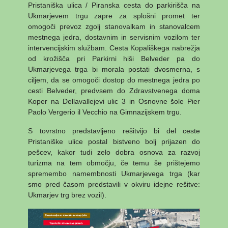
Pristaniška ulica / Piranska cesta do parkirišča na
Ukmarjevem trgu zapre za splošni promet ter
omogoči prevoz zgolj stanovalkam in stanovalcem
mestnega jedra, dostavnim in servisnim vozilom ter
intervencijskim službam. Cesta Kopališkega nabrežja
od krožišča pri Parkirni hiši Belveder pa do
Ukmarjevega trga bi morala postati dvosmerna, s
ciljem, da se omogoči dostop do mestnega jedra po
cesti Belveder, predvsem do Zdravstvenega doma
Koper na Dellavallejevi ulic 3 in Osnovne šole Pier
Paolo Vergerio il Vecchio na Gimnazijskem trgu.
S tovrstno predstavljeno rešitvijo bi del ceste
Pristaniške ulice postal bistveno bolj prijazen do
pešcev, kakor tudi zelo dobra osnova za razvoj
turizma na tem območju, če temu še prištejemo
spremembo namembnosti Ukmarjevega trga (kar
smo pred časom predstavili v okviru idejne rešitve:
Ukmarjev trg brez vozil).