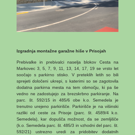
Izgradnja montažne garažne hiše v Prisojah
Prebivalke in prebivalci naselja blokov Cesta na
Markovec 3, 5, 7, 9, 11, 13, 14, 17, 19 se vrsto let
soočajo s parkirno stisko. V preteklih letih so bili
sprejeti določeni ukrepi, s katerimi so se zagotovila
dodatna parkirna mesta na tem območju, ki pa še
vedno ne zadostujejo za brezskrbno parkiranje. Na
parc. št. 592/15 in 485/6 obe k.o. Semedela je
trenutno urejeno parkirišče. Parkirišče je na višinski
razliki od ceste za Prisoje (parc. št. 4589/4 k.o.
Semedela), kar dopušča možnost, da se zemljišče
(k.o. Semedela parc. št. 485/3 in vzhodni del parc. št.
592/21) ustrezno uredi za pridobitev dodatnih