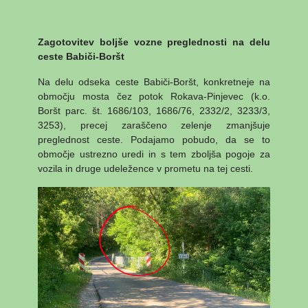
Zagotovitev boljše vozne preglednosti na delu
ceste Babiči-Boršt
Na delu odseka ceste Babiči-Boršt, konkretneje na
območju mosta čez potok Rokava-Pinjevec (k.o.
Boršt parc. št. 1686/103, 1686/76, 2332/2, 3233/3,
3253), precej zaraščeno zelenje zmanjšuje
preglednost ceste. Podajamo pobudo, da se to
območje ustrezno uredi in s tem zboljša pogoje za
vozila in druge udeležence v prometu na tej cesti.