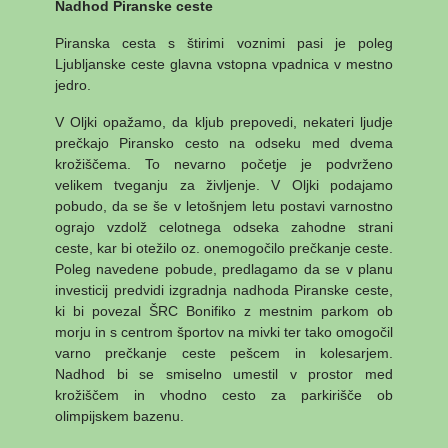
Nadhod Piranske ceste
Piranska cesta s štirimi voznimi pasi je poleg
Ljubljanske ceste glavna vstopna vpadnica v mestno
jedro.
V Oljki opažamo, da kljub prepovedi, nekateri ljudje
prečkajo Piransko cesto na odseku med dvema
krožiščema. To nevarno početje je podvrženo
velikem tveganju za življenje. V Oljki podajamo
pobudo, da se še v letošnjem letu postavi varnostno
ograjo vzdolž celotnega odseka zahodne strani
ceste, kar bi otežilo oz. onemogočilo prečkanje ceste.
Poleg navedene pobude, predlagamo da se v planu
investicij predvidi izgradnja nadhoda Piranske ceste,
ki bi povezal ŠRC Bonifiko z mestnim parkom ob
morju in s centrom športov na mivki ter tako omogočil
varno prečkanje ceste pešcem in kolesarjem.
Nadhod bi se smiselno umestil v prostor med
krožiščem in vhodno cesto za parkirišče ob
olimpijskem bazenu.