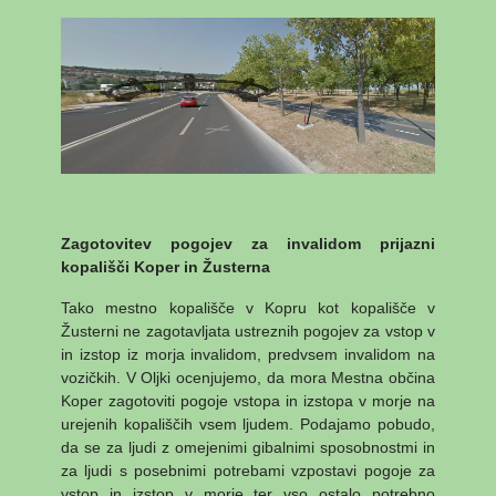
Zagotovitev pogojev za invalidom prijazni
kopališči Koper in Žusterna
Tako mestno kopališče v Kopru kot kopališče v
Žusterni ne zagotavljata ustreznih pogojev za vstop v
in izstop iz morja invalidom, predvsem invalidom na
vozičkih. V Oljki ocenjujemo, da mora Mestna občina
Koper zagotoviti pogoje vstopa in izstopa v morje na
urejenih kopališčih vsem ljudem. Podajamo pobudo,
da se za ljudi z omejenimi gibalnimi sposobnostmi in
za ljudi s posebnimi potrebami vzpostavi pogoje za
vstop in izstop v morje ter vso ostalo potrebno