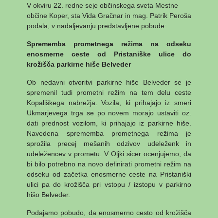
V okviru 22. redne seje občinskega sveta Mestne
občine Koper, sta Vida Gračnar in mag. Patrik Peroša
podala, v nadaljevanju predstavljene pobude:
Sprememba prometnega režima na odseku
enosmerne ceste od Pristaniške ulice do
krožišča parkirne hiše Belveder
Ob nedavni otvoritvi parkirne hiše Belveder se je
spremenil tudi prometni režim na tem delu ceste
Kopališkega nabrežja. Vozila, ki prihajajo iz smeri
Ukmarjevega trga se po novem morajo ustaviti oz.
dati prednost vozilom, ki prihajajo iz parkirne hiše.
Navedena sprememba prometnega režima je
sprožila precej mešanih odzivov udeleženk in
udeležencev v prometu. V Oljki sicer ocenjujemo, da
bi bilo potrebno na novo definirati prometni režim na
odseku od začetka enosmerne ceste na Pristaniški
ulici pa do krožišča pri vstopu / izstopu v parkirno
hišo Belveder.
Podajamo pobudo, da enosmerno cesto od krožišča