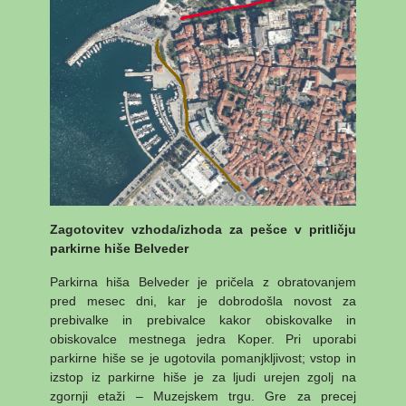
Zagotovitev vzhoda/izhoda za pešce v pritličju
parkirne hiše Belveder
Parkirna hiša Belveder je pričela z obratovanjem
pred mesec dni, kar je dobrodošla novost za
prebivalke in prebivalce kakor obiskovalke in
obiskovalce mestnega jedra Koper. Pri uporabi
parkirne hiše se je ugotovila pomanjkljivost; vstop in
izstop iz parkirne hiše je za ljudi urejen zgolj na
zgornji etaži – Muzejskem trgu. Gre za precej